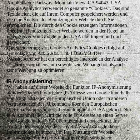
Amphitheatre Parkway, Mountain View, CA 94043, USA.
Google Analytics verwendet so genannte “Cookies”. Das sind
Textdateien, die auf Ihrem Computer gespeichert werden und
die eine Analyse der Benutzung der Website durch Sie
ermöglichen. Die durch den Cookie erzeugten Informationen
über Ihre Benutzung dieser Website werden in der Regel an
einen Server von Google in den USA übertragen und dort
gespeichert.
Die Speicherung von Google-Analytics-Cookies erfolgt auf
Grundlage von Art. 6 Abs. 1 lit. f DSGVO. Der
Websitebetreiber hat ein berechtigtes Interesse an der Analyse
des Nutzerverhaltens, um sowohl sein Webangebot als auch
seine Werbung zu optimieren.
IP Anonymisierung
Wir haben auf dieser Website die Funktion IP-Anonymisierung
aktiviert. Dadurch wird Ihre IP-Adresse von Google innerhalb
von Mitgliedstaaten der Europäischen Union oder in anderen
Vertragsstaaten des Abkommens über den Europäischen
Wirtschaftsraum vor der Übermittlung in die USA gekürzt. Nur
in Ausnahmefällen wird die volle IP-Adresse an einen Server
von Google in den USA übertragen und dort gekürzt. Im
Auftrag des Betreibers dieser Website wird Google diese
Informationen benutzen, um Ihre Nutzung der Website
auszuwerten, um Reports über die Websiteaktivitäten