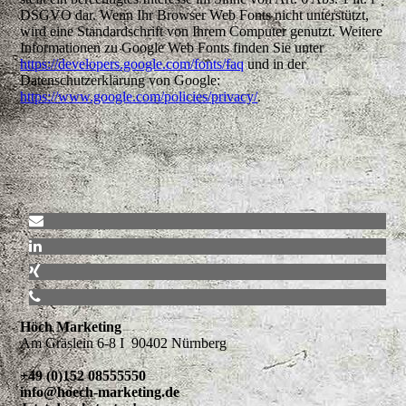
DSGVO dar. Wenn Ihr Browser Web Fonts nicht unterstützt,
wird eine Standardschrift von Ihrem Computer genutzt. Weitere
Informationen zu Google Web Fonts finden Sie unter
https://developers.google.com/fonts/faq
und in der
Datenschutzerklärung von Google:
https://www.google.com/policies/privacy/
.
Höch Marketing
Am Gräslein 6-8 I 90402 Nürnberg
+49 (0)152 08555550
info@hoech-marketing.de