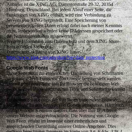
Anbieter ist die XING AG, Dammtorstraße 29-32, 20354
Hamburg, Deutschland. Bei jedem Abruf einer Seite, die
Funktionen von XING enthält, wird eine Verbindung zu
Servern von XING hergestellt. Eine Speicherung von
personenbezogenen Daten erfolgt dabei nach meiner Kenntnis
nicht. Insbesondere werden keine IPAdressen gespeichert oder
das Nutzungsverhalten ausgewertet.
Weitere Information zum Datenschutz und dem XING Share-
Button finden Sie in der
Datenschutzerklärung von XING unter:
https://www.xing.com/app/share?op=data_protection
Google Web Fonts
Diese Seite nutzt zur einheitlichen Darstellung von Schriftarten
so genannte Web Fonts, die von Google bereitgestellt werden.
Beim Aufruf einer Seite lädt Ihr Browser die benötigten Web
Fonts in ihren Browsercache, um Texte und Schriftarten korrekt
anzuzeigen.
Zu diesem Zweck muss der von Ihnen verwendete Browser
Verbindung zu den Servern von Google aufnehmen. Hierdurch
erlangt Google Kenntnis darüber, dass über Ihre IP-Adresse
unsere Website aufgerufen wurde. Die Nutzung von Google
Web Fonts erfolgt im Interesse einer einheitlichen und
ansprechenden Darstellung unserer Online-Angebote. Dies
stellt ein berechtigtes Interesse im Sinne von Art. 6 Abs. 1 lit. f